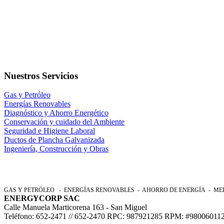
Nuestros Servicios
Gas y Petróleo
Energías Renovables
Diagnóstico y Ahorro Energético
Conservación y cuidado del Ambiente
Seguridad e Higiene Laboral
Ductos de Plancha Galvanizada
Ingeniería, Construcción y Obras
GAS Y PETRÓLEO - ENERGÍAS RENOVABLES - AHORRO DE ENERGÍA - MED
ENERGYCORP SAC
Calle Manuela Marticorena 163 - San Miguel
Teléfono: 652-2471 // 652-2470 RPC: 987921285 RPM: #98006011